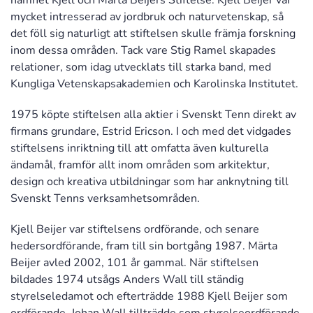
namnet Kjell och Märta Beijers Stiftelse. Kjell Beijer var
mycket intresserad av jordbruk och naturvetenskap, så
det föll sig naturligt att stiftelsen skulle främja forskning
inom dessa områden. Tack vare Stig Ramel skapades
relationer, som idag utvecklats till starka band, med
Kungliga Vetenskapsakademien och Karolinska Institutet.
1975 köpte stiftelsen alla aktier i Svenskt Tenn direkt av
firmans grundare, Estrid Ericson. I och med det vidgades
stiftelsens inriktning till att omfatta även kulturella
ändamål, framför allt inom områden som arkitektur,
design och kreativa utbildningar som har anknytning till
Svenskt Tenns verksamhetsområden.
Kjell Beijer var stiftelsens ordförande, och senare
hedersordförande, fram till sin bortgång 1987. Märta
Beijer avled 2002, 101 år gammal. När stiftelsen
bildades 1974 utsågs Anders Wall till ständig
styrelseledamot och efterträdde 1988 Kjell Beijer som