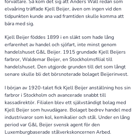
förvaltare. Så kom det sig att Anders Wall redan som
elvaåring träffade Kjell Beijer, även om ingen vid den
tidpunkten kunde ana vad framtiden skulle komma att
bära med sig.
Kjell Beijer föddes 1899 i en släkt som hade lång
erfarenhet av handel och sjöfart, inte minst genom
handelshuset G&L Beijer. 1915 grundade Kjell Beijers
farbror, Waldemar Beijer, en Stockholmsfilial till
handelshuset. Den utgjorde grunden till det som långt
senare skulle bli det börsnoterade bolaget Beijerinvest.
I början av 1920-talet fick Kjell Beijer anställning hos sin
farbror i Stockholm och avancerade snabbt till
kassadirektör. Filialen blev ett självständigt bolag med
Kjell Beijer som huvudägare. Bolaget bedrev handel med
industrivaror som kol, kemikalier och stål. Under en lång
period var G&L Beijer svensk agent för den
Luxemburgbaserade stålverkskoncernen Arbed.