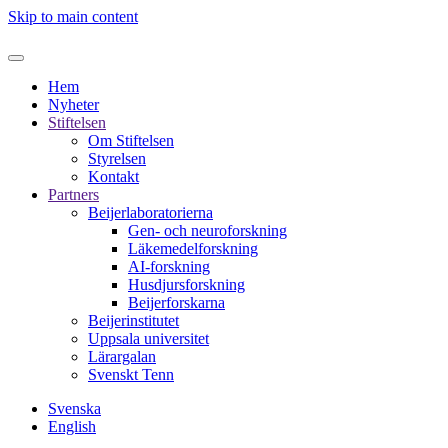
Skip to main content
Hem
Nyheter
Stiftelsen
Om Stiftelsen
Styrelsen
Kontakt
Partners
Beijerlaboratorierna
Gen- och neuroforskning
Läkemedelforskning
AI-forskning
Husdjursforskning
Beijerforskarna
Beijerinstitutet
Uppsala universitet
Lärargalan
Svenskt Tenn
Svenska
English