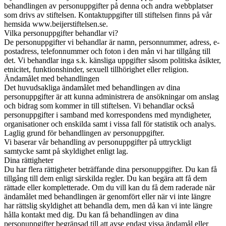
behandlingen av personuppgifter på denna och andra webbplatser
som drivs av stiftelsen. Kontaktuppgifter till stiftelsen finns på vår
hemsida www.beijerstiftelsen.se.
Vilka personuppgifter behandlar vi?
De personuppgifter vi behandlar är namn, personnummer, adress, e-
postadress, telefonnummer och foton i den mån vi har tillgång till
det. Vi behandlar inga s.k. känsliga uppgifter såsom politiska åsikter,
etnicitet, funktionshinder, sexuell tillhörighet eller religion.
Ändamålet med behandlingen
Det huvudsakliga ändamålet med behandlingen av dina
personuppgifter är att kunna administrera de ansökningar om anslag
och bidrag som kommer in till stiftelsen. Vi behandlar också
personuppgifter i samband med korrespondens med myndigheter,
organisationer och enskilda samt i vissa fall för statistik och analys.
Laglig grund för behandlingen av personuppgifter.
Vi baserar vår behandling av personuppgifter på uttryckligt
samtycke samt på skyldighet enligt lag.
Dina rättigheter
Du har flera rättigheter beträffande dina personuppgifter. Du kan få
tillgång till dem enligt särskilda regler. Du kan begära att få dem
rättade eller kompletterade. Om du vill kan du få dem raderade när
ändamålet med behandlingen är genomfört eller när vi inte längre
har rättslig skyldighet att behandla dem, men då kan vi inte längre
hålla kontakt med dig. Du kan få behandlingen av dina
personuppgifter begränsad till att avse endast vissa ändamål eller