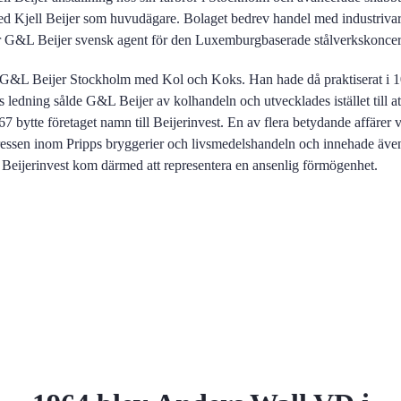
 med Kjell Beijer som huvudägare. Bolaget bedrev handel med industriva
var G&L Beijer svensk agent för den Luxemburgbaserade stålverkskonce
&L Beijer Stockholm med Kol och Koks. Han hade då praktiserat i 10 
 ledning sålde G&L Beijer av kolhandeln och utvecklades istället till at
 bytte företaget namn till Beijerinvest. En av flera betydande affärer 
ressen inom Pripps bryggerier och livsmedelshandeln och innehade även
i Beijerinvest kom därmed att representera en ansenlig förmögenhet.