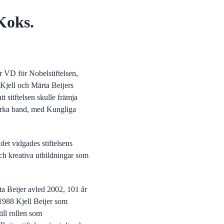
Koks.
r VD för Nobelstiftelsen,
t Kjell och Märta Beijers
tt stiftelsen skulle främja
tarka band, med Kungliga
det vidgades stiftelsens
och kreativa utbildningar som
ta Beijer avled 2002, 101 år
 1988 Kjell Beijer som
ill rollen som