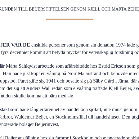
RUNDEN TILL BEIJERSTIFTELSEN GENOM KJELL OCH MÄRTA BEIJ
JER VAR DE
enskilda personer som genom sin donation 1974 lade grun
fyra decennier kommit att betyda mycket för vetenskaplig forskning och
r Märta Sahlqvist arbetade som affärsbiträde hos Estrid Ericson som g
n. Han hade just köpt en våning på Norr Mälarstrand och behövde inredn
ppstod. Paret gifte sig 1941 och bosatte sig på Säby Gård i Järna, dä
om det sig att Anders Wall redan som elvaåring träffade Kjell Beijer, ä
mtiden skulle komma att bära med sig.
 släkt som hade lång erfarenhet av handel och sjöfart, inte minst geno
arbror, Waldemar Beijer, en Stockholmsfilial till handelshuset. Den utg
rsnoterade bolaget Beijerinvest.
ell Beijer anställning hos sin farbror i Stockholm och avancerade snabbt t