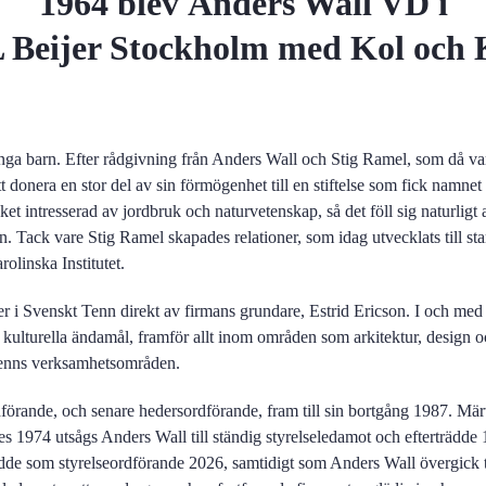
1964 blev Anders Wall VD i
Beijer Stockholm med Kol och 
inga barn. Efter rådgivning från Anders Wall och Stig Ramel, som då va
tt donera en stor del av sin förmögenhet till en stiftelse som fick namne
ket intresserad av jordbruk och naturvetenskap, så det föll sig naturligt a
. Tack vare Stig Ramel skapades relationer, som idag utvecklats till s
linska Institutet.
ier i Svenskt Tenn direkt av firmans grundare, Estrid Ericson. I och med 
en kulturella ändamål, framför allt inom områden som arkitektur, design 
Tenns verksamhetsområden.
ordförande, och senare hedersordförande, fram till sin bortgång 1987. Mär
es 1974 utsågs Anders Wall till ständig styrelseledamot och efterträdde
ädde som styrelseordförande 2026, samtidigt som Anders Wall övergick t