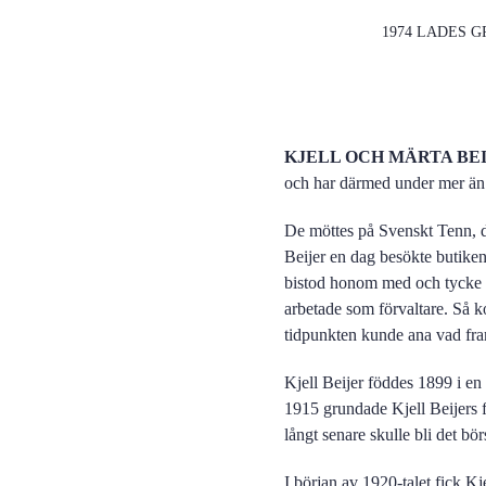
1974 LADES G
KJELL OCH MÄRTA BEI
och har därmed under mer än 
De möttes på Svenskt Tenn, dä
Beijer en dag besökte butike
bistod honom med och tycke u
arbetade som förvaltare. Så k
tidpunkten kunde ana vad fra
Kjell Beijer föddes 1899 i en
1915 grundade Kjell Beijers f
långt senare skulle bli det bö
I början av 1920-talet fick Kj