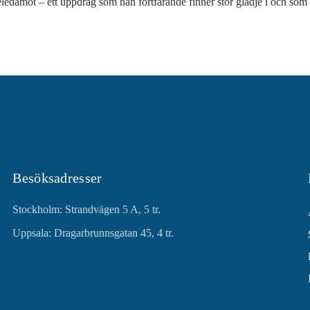
ledamot – ett uppdrag som han fortfarande finner stor glädje i och som Be
Besöksadresser
Stockholm: Strandvägen 5 A, 5 tr.
Uppsala: Dragarbrunnsgatan 45, 4 tr.