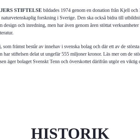
JERS STIFTELSE
bildades 1974 genom en donation från Kjell och M
a naturvetenskaplig forskning i Sverige. Den ska också bidra till utbild
nom design och inredning, men har även genom åren stöttat verksamheter
teratur.
lj, som främst består av innehav i svenska bolag och där ett av de största
 har stiftelsen delat ut ungefär 555 miljoner kronor. Läs mer om de stö
elsen äger bolaget Svenskt Tenn och överskottet därifrån utgör en viktig 
HISTORIK