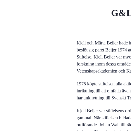
G&L 
Kjell och Märta Beijer hade 
beslöt sig paret Beijer 1974 a
Stiftelse. Kjell Beijer var myc
forskning inom dessa områden
Vetenskapsakademien och Karo
1975 köpte stiftelsen alla akt
inriktning till att omfatta äv
har anknytning till Svenskt 
Kjell Beijer var stiftelsens 
gammal. När stiftelsen bildad
ordförande. Johan Wall tilltr