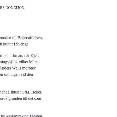
ERS DONATION.
den till Beijerstiftelsen,
 kultur i Sverige.
rundat firman, när Kjell
ingshjälp, vilket Märta
r Anders Walls morbror
ven om ingen vid den
m handelshuset G&L Beijer.
jorde grunden till det som
ill kassadirektör. Filialen