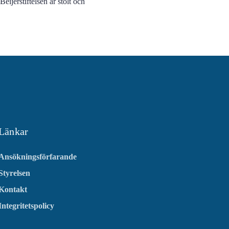
ijerstiftelsen är stolt och
Länkar
Ansökningsförfarande
Styrelsen
Kontakt
Integritetspolicy