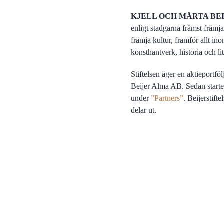
KJELL OCH MÄRTA BEI
enligt stadgarna främst främj
främja kultur, framför allt i
konsthantverk, historia och lit
Stiftelsen äger en aktieportfö
Beijer Alma AB. Sedan starten
under
”Partners”
. Beijerstift
delar ut.