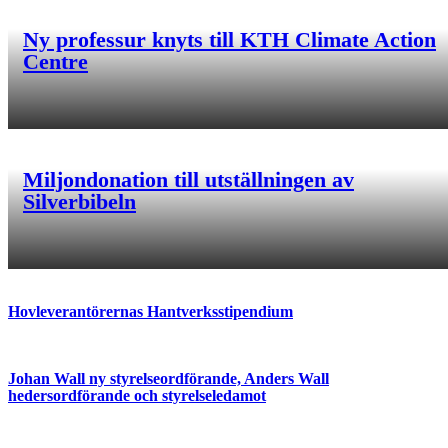
Ny professur knyts till KTH Climate Action
Centre
Miljondonation till utställningen av
Silverbibeln
Hovleverantörernas Hantverksstipendium
Johan Wall ny styrelseordförande, Anders Wall
hedersordförande och styrelseledamot