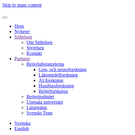
Skip to main content
Hem
Nyheter
Stiftelsen
Om Stiftelsen
Styrelsen
Kontakt
Partners
Beijerlaboratorierna
Gen- och neuroforskning
Läkemedelforskning
AI-forskning
Husdjursforskning
Beijerforskarna
Beijerinstitutet
Uppsala universitet
Lärargalan
Svenskt Tenn
Svenska
English