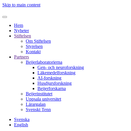
Skip to main content
Hem
Nyheter
Stiftelsen
Om Stiftelsen
Styrelsen
Kontakt
Partners
Beijerlaboratorierna
Gen- och neuroforskning
Läkemedelforskning
AI-forskning
Husdjursforskning
Beijerforskarna
Beijerinstitutet
Uppsala universitet
Lärargalan
Svenskt Tenn
Svenska
English