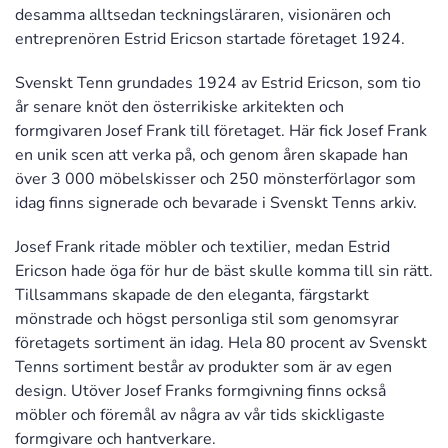
desamma alltsedan teckningsläraren, visionären och
entreprenören Estrid Ericson startade företaget 1924.
Svenskt Tenn grundades 1924 av Estrid Ericson, som tio
år senare knöt den österrikiske arkitekten och
formgivaren Josef Frank till företaget. Här fick Josef Frank
en unik scen att verka på, och genom åren skapade han
över 3 000 möbelskisser och 250 mönsterförlagor som
idag finns signerade och bevarade i Svenskt Tenns arkiv.
Josef Frank ritade möbler och textilier, medan Estrid
Ericson hade öga för hur de bäst skulle komma till sin rätt.
Tillsammans skapade de den eleganta, färgstarkt
mönstrade och högst personliga stil som genomsyrar
företagets sortiment än idag. Hela 80 procent av Svenskt
Tenns sortiment består av produkter som är av egen
design. Utöver Josef Franks formgivning finns också
möbler och föremål av några av vår tids skickligaste
formgivare och hantverkare.