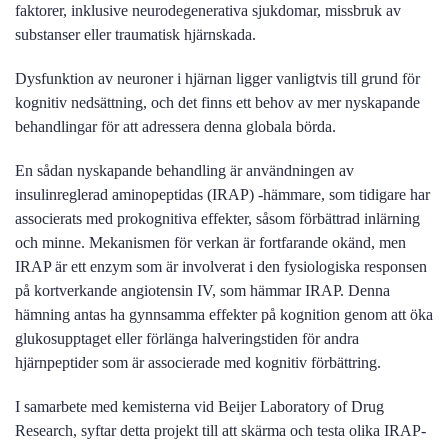
faktorer, inklusive neurodegenerativa sjukdomar, missbruk av
substanser eller traumatisk hjärnskada.
Dysfunktion av neuroner i hjärnan ligger vanligtvis till grund för
kognitiv nedsättning, och det finns ett behov av mer nyskapande
behandlingar för att adressera denna globala börda.
En sådan nyskapande behandling är användningen av
insulinreglerad aminopeptidas (IRAP) -hämmare, som tidigare har
associerats med prokognitiva effekter, såsom förbättrad inlärning
och minne. Mekanismen för verkan är fortfarande okänd, men
IRAP är ett enzym som är involverat i den fysiologiska responsen
på kortverkande angiotensin IV, som hämmar IRAP. Denna
hämning antas ha gynnsamma effekter på kognition genom att öka
glukosupptaget eller förlänga halveringstiden för andra
hjärnpeptider som är associerade med kognitiv förbättring.
I samarbete med kemisterna vid Beijer Laboratory of Drug
Research, syftar detta projekt till att skärma och testa olika IRAP-