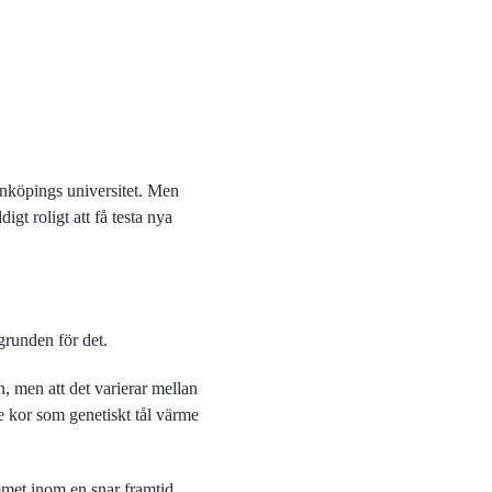
 Linköpings universitet. Men
gt roligt att få testa nya
grunden för det.
, men att det varierar mellan
de kor som genetiskt tål värme
met inom en snar framtid.