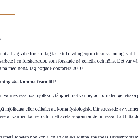
?
ent att jag ville forska. Jag läste till civilingenjör i teknisk biologi vid
arbete i en forskargrupp som forskade på genetik och höns. Det var väldi
lla på med höns. Jag började doktorera 2010.
kning ska komma fram till?
m värmestress hos mjölkkor, tålighet mot värme, och om den genetiska 
mjölkdata eller celltalet att korna fysiologiskt blir stressade av värmen
ererar värmen bättre, och ur ett avelsprogram är det intressant att hitta 
ärmetåligheten hos kor. Och att det ska kunna användas i avelsprogram