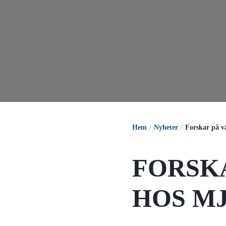
Hem
Nyheter
Forskar på v
FORSK
HOS M