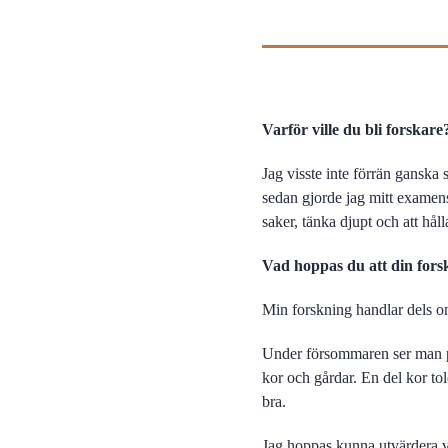
Varför ville du bli forskare
Jag visste inte förrän ganska s
sedan gjorde jag mitt examens
saker, tänka djupt och att hå
Vad hoppas du att din fors
Min forskning handlar dels o
Under försommaren ser man på 
kor och gårdar. En del kor tol
bra.
Jag hoppas kunna utvärdera v