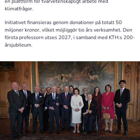
en plattform för tvärvetenskapligt arbete med
klimatfrågor.
Initiativet finansieras genom donationer på totalt 50
miljoner kronor, vilket möjliggör tio års verksamhet. Den
första professorn utses 2027, i samband med KTH:s 200-
årsjubileum.