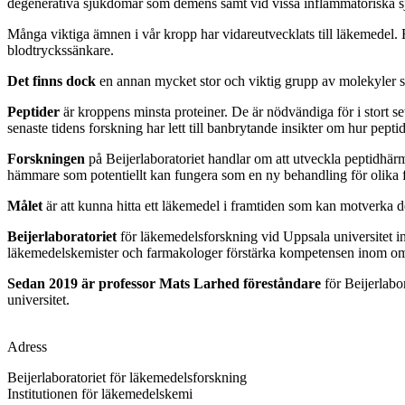
degenerativa sjukdomar som demens samt vid vissa inflammatoriska 
Många viktiga ämnen i vår kropp har vidareutvecklats till läkemedel. Et
blodtryckssänkare.
Det finns dock
en annan mycket stor och viktig grupp av molekyler s
Peptider
är kroppens minsta proteiner. De är nödvändiga för i stort s
senaste tidens forskning har lett till banbrytande insikter om hur pep
Forskningen
på Beijerlaboratoriet handlar om att utveckla peptidhärm
hämmare som potentiellt kan fungera som en ny behandling för olika f
Målet
är att kunna hitta ett läkemedel i framtiden som kan motverka 
Beijerlaboratoriet
för
läkemedelsforskning vid Uppsala universitet in
läkemedelskemister och farmakologer förstärka kompetensen inom o
Sedan 2019 är professor Mats Larhed föreståndare
för Beijerlabo
universitet.
Adress
Beijerlaboratoriet för läkemedelsforskning
Institutionen för läkemedelskemi