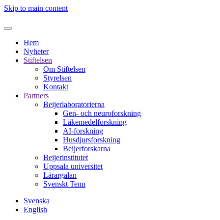
Skip to main content
Hem
Nyheter
Stiftelsen
Om Stiftelsen
Styrelsen
Kontakt
Partners
Beijerlaboratorierna
Gen- och neuroforskning
Läkemedelforskning
AI-forskning
Husdjursforskning
Beijerforskarna
Beijerinstitutet
Uppsala universitet
Lärargalan
Svenskt Tenn
Svenska
English