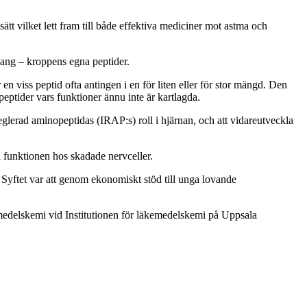
ätt vilket lett fram till både effektiva mediciner mot astma och
ang – kroppens egna peptider.
n viss peptid ofta antingen i en för liten eller för stor mängd. Den
peptider vars funktioner ännu inte är kartlagda.
eglerad aminopeptidas (IRAP:s) roll i hjärnan, och att vidareutveckla
a funktionen hos skadade nervceller.
 Syftet var att genom ekonomiskt stöd till unga lovande
medelskemi
vid Institutionen för läkemedelskemi på Uppsala