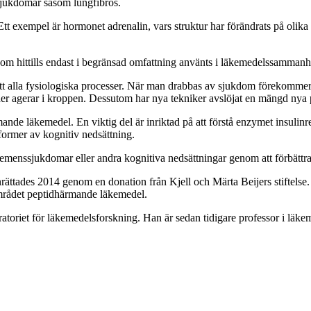
sjukdomar såsom lungfibros.
t exempel är hormonet adrenalin, vars struktur har förändrats på olika s
om hittills endast i begränsad omfattning använts i läkemedelssammanh
ett alla fysiologiska processer. När man drabbas av sjukdom förekommer e
tider agerar i kroppen. Dessutom har nya tekniker avslöjat en mängd nya 
ande läkemedel. En viktig del är inriktad på att förstå enzymet insulinr
ormer av kognitiv nedsättning.
demenssjukdomar eller andra kognitiva nedsättningar genom att förbättr
rättades 2014 genom en donation från Kjell och Märta Beijers stiftelse.
mrådet peptidhärmande läkemedel.
ratoriet för läkemedelsforskning. Han är sedan tidigare
professor
i läke